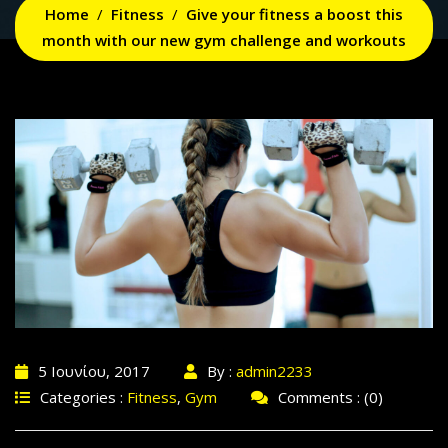
Home
Fitness
Give your fitness a boost this
month with our new gym challenge and workouts
5 Ιουνίου, 2017
By :
admin2233
Categories :
Fitness
,
Gym
Comments : (0)