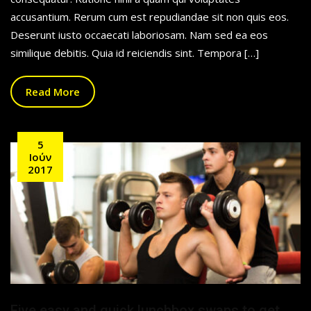
accusantium. Rerum cum est repudiandae sit non quis eos.
Deserunt iusto occaecati laboriosam. Nam sed ea eos
similique debitis. Quia id reiciendis sint. Tempora […]
Read More
5
Ιούν
2017
Five easy and quick lunchbox swaps to get