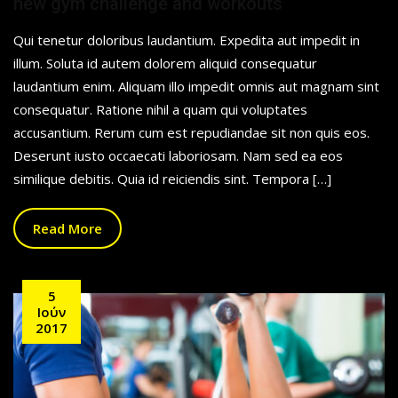
new gym challenge and workouts
Qui tenetur doloribus laudantium. Expedita aut impedit in
illum. Soluta id autem dolorem aliquid consequatur
laudantium enim. Aliquam illo impedit omnis aut magnam sint
consequatur. Ratione nihil a quam qui voluptates
accusantium. Rerum cum est repudiandae sit non quis eos.
Deserunt iusto occaecati laboriosam. Nam sed ea eos
similique debitis. Quia id reiciendis sint. Tempora […]
Read More
5
Ιούν
2017