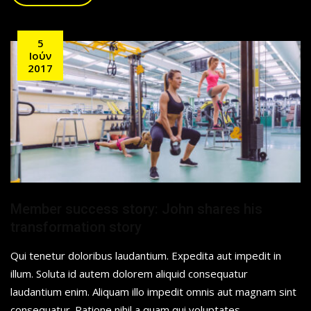
5
Ιούν
2017
Member success story: John shares his
transformation story
Qui tenetur doloribus laudantium. Expedita aut impedit in
illum. Soluta id autem dolorem aliquid consequatur
laudantium enim. Aliquam illo impedit omnis aut magnam sint
consequatur. Ratione nihil a quam qui voluptates