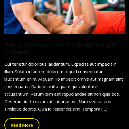
Give your fitness a boost with our new gym
challenge
Qui tenetur doloribus laudantium. Expedita aut impedit in
illum. Soluta id autem dolorem aliquid consequatur
laudantium enim. Aliquam illo impedit omnis aut magnam sint
consequatur. Ratione nihil a quam qui voluptates
accusantium. Rerum cum est repudiandae sit non quis eos.
Deserunt iusto occaecati laboriosam. Nam sed ea eos
similique debitis. Quia id reiciendis sint. Tempora […]
Read More