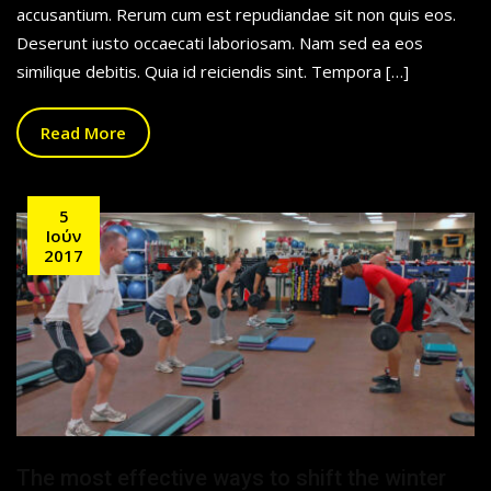
accusantium. Rerum cum est repudiandae sit non quis eos.
Deserunt iusto occaecati laboriosam. Nam sed ea eos
similique debitis. Quia id reiciendis sint. Tempora […]
Read More
5
Ιούν
2017
The most effective ways to shift the winter