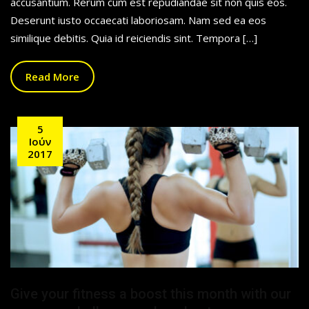
accusantium. Rerum cum est repudiandae sit non quis eos.
Deserunt iusto occaecati laboriosam. Nam sed ea eos
similique debitis. Quia id reiciendis sint. Tempora […]
Read More
5
Ιούν
2017
Give your fitness a boost this month with our