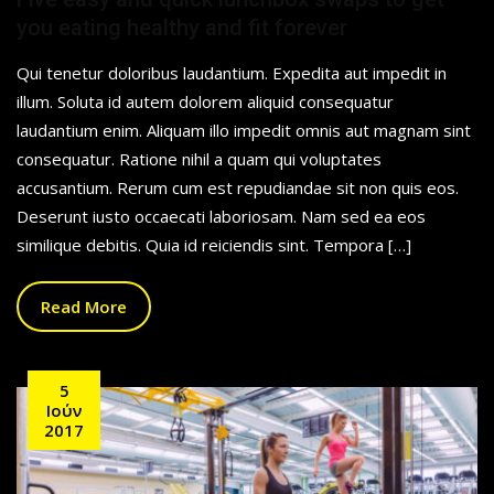
you eating healthy and fit forever
Qui tenetur doloribus laudantium. Expedita aut impedit in
illum. Soluta id autem dolorem aliquid consequatur
laudantium enim. Aliquam illo impedit omnis aut magnam sint
consequatur. Ratione nihil a quam qui voluptates
accusantium. Rerum cum est repudiandae sit non quis eos.
Deserunt iusto occaecati laboriosam. Nam sed ea eos
similique debitis. Quia id reiciendis sint. Tempora […]
Read More
5
Ιούν
2017