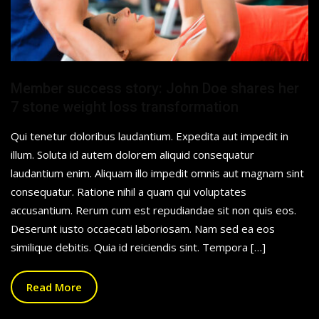
Member success story: John Doe shares her
7 stone weight loss transformation
Qui tenetur doloribus laudantium. Expedita aut impedit in
illum. Soluta id autem dolorem aliquid consequatur
laudantium enim. Aliquam illo impedit omnis aut magnam sint
consequatur. Ratione nihil a quam qui voluptates
accusantium. Rerum cum est repudiandae sit non quis eos.
Deserunt iusto occaecati laboriosam. Nam sed ea eos
similique debitis. Quia id reiciendis sint. Tempora […]
Read More