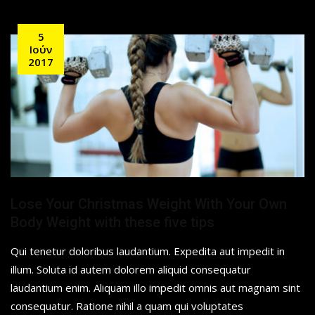
5
Ιούν
2017
Lose Your Christmas Weight With Your Own
Body Weight with these five tips
Qui tenetur doloribus laudantium. Expedita aut impedit in
illum. Soluta id autem dolorem aliquid consequatur
laudantium enim. Aliquam illo impedit omnis aut magnam sint
consequatur. Ratione nihil a quam qui voluptates