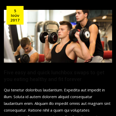
5
Ιούν
2017
Five easy and quick lunchbox swaps to get
you eating healthy and fit forever
Qui tenetur doloribus laudantium. Expedita aut impedit in
illum. Soluta id autem dolorem aliquid consequatur
laudantium enim. Aliquam illo impedit omnis aut magnam sint
consequatur. Ratione nihil a quam qui voluptates