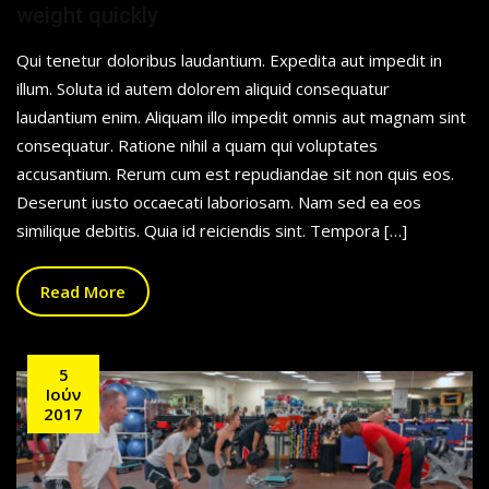
weight quickly
Qui tenetur doloribus laudantium. Expedita aut impedit in
illum. Soluta id autem dolorem aliquid consequatur
laudantium enim. Aliquam illo impedit omnis aut magnam sint
consequatur. Ratione nihil a quam qui voluptates
accusantium. Rerum cum est repudiandae sit non quis eos.
Deserunt iusto occaecati laboriosam. Nam sed ea eos
similique debitis. Quia id reiciendis sint. Tempora […]
Read More
5
Ιούν
2017