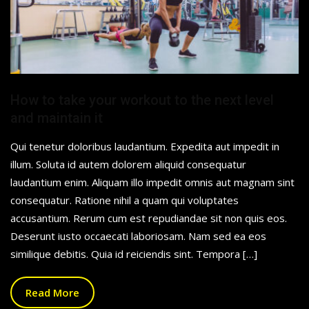
How to take your workout to the next level
and maintain it
Qui tenetur doloribus laudantium. Expedita aut impedit in
illum. Soluta id autem dolorem aliquid consequatur
laudantium enim. Aliquam illo impedit omnis aut magnam sint
consequatur. Ratione nihil a quam qui voluptates
accusantium. Rerum cum est repudiandae sit non quis eos.
Deserunt iusto occaecati laboriosam. Nam sed ea eos
similique debitis. Quia id reiciendis sint. Tempora […]
Read More