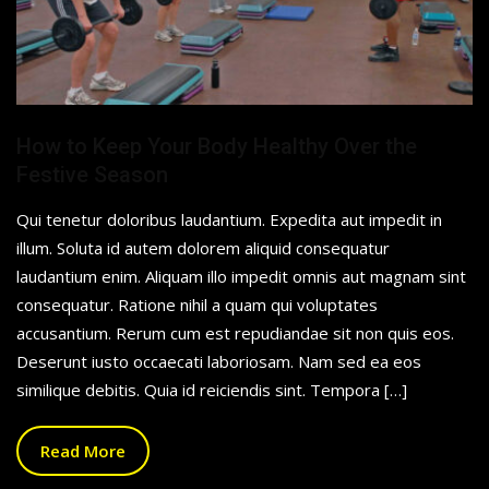
How to Keep Your Body Healthy Over the
Festive Season
Qui tenetur doloribus laudantium. Expedita aut impedit in
illum. Soluta id autem dolorem aliquid consequatur
laudantium enim. Aliquam illo impedit omnis aut magnam sint
consequatur. Ratione nihil a quam qui voluptates
accusantium. Rerum cum est repudiandae sit non quis eos.
Deserunt iusto occaecati laboriosam. Nam sed ea eos
similique debitis. Quia id reiciendis sint. Tempora […]
Read More