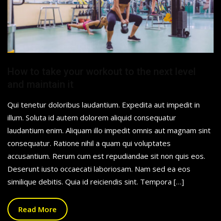
How to take your workout to the next level
and maintain it
Qui tenetur doloribus laudantium. Expedita aut impedit in
illum. Soluta id autem dolorem aliquid consequatur
laudantium enim. Aliquam illo impedit omnis aut magnam sint
consequatur. Ratione nihil a quam qui voluptates
accusantium. Rerum cum est repudiandae sit non quis eos.
Deserunt iusto occaecati laboriosam. Nam sed ea eos
similique debitis. Quia id reiciendis sint. Tempora […]
Read More