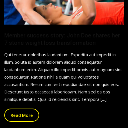
Member success story: John Doe shares her
7 stone weight loss transformation
Qui tenetur doloribus laudantium. Expedita aut impedit in
illum. Soluta id autem dolorem aliquid consequatur
laudantium enim. Aliquam illo impedit omnis aut magnam sint
consequatur. Ratione nihil a quam qui voluptates
accusantium. Rerum cum est repudiandae sit non quis eos.
Deserunt iusto occaecati laboriosam. Nam sed ea eos
similique debitis. Quia id reiciendis sint. Tempora […]
Read More