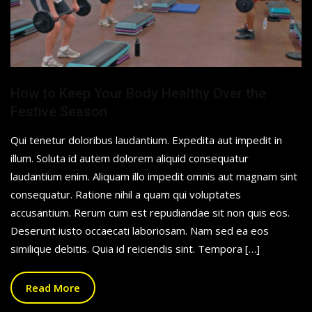
How to Keep Your Body Healthy Over the
Festive Season
Qui tenetur doloribus laudantium. Expedita aut impedit in
illum. Soluta id autem dolorem aliquid consequatur
laudantium enim. Aliquam illo impedit omnis aut magnam sint
consequatur. Ratione nihil a quam qui voluptates
accusantium. Rerum cum est repudiandae sit non quis eos.
Deserunt iusto occaecati laboriosam. Nam sed ea eos
similique debitis. Quia id reiciendis sint. Tempora […]
Read More