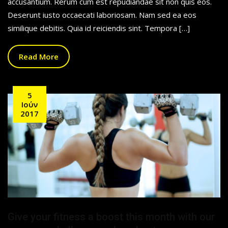
accusantium. Rerum cum est repudiandae sit non quis eos.
Deserunt iusto occaecati laboriosam. Nam sed ea eos
similique debitis. Quia id reiciendis sint. Tempora […]
Read More
5
Ιούν
2017
Give your fitness a boost this month with our