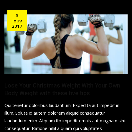
5
Ιούν
2017
Lose Your Christmas Weight With Your Own
Body Weight with these five tips
Qui tenetur doloribus laudantium. Expedita aut impedit in
illum. Soluta id autem dolorem aliquid consequatur
laudantium enim. Aliquam illo impedit omnis aut magnam sint
consequatur. Ratione nihil a quam qui voluptates