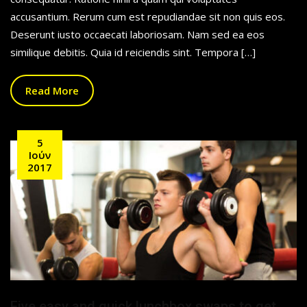
accusantium. Rerum cum est repudiandae sit non quis eos.
Deserunt iusto occaecati laboriosam. Nam sed ea eos
similique debitis. Quia id reiciendis sint. Tempora […]
Read More
5
Ιούν
2017
Five easy and quick lunchbox swaps to get