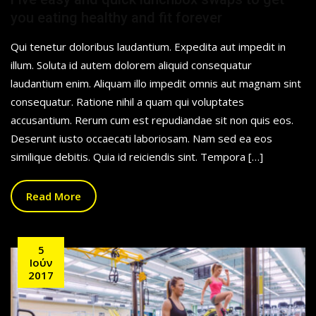
you eating healthy and fit forever
Qui tenetur doloribus laudantium. Expedita aut impedit in
illum. Soluta id autem dolorem aliquid consequatur
laudantium enim. Aliquam illo impedit omnis aut magnam sint
consequatur. Ratione nihil a quam qui voluptates
accusantium. Rerum cum est repudiandae sit non quis eos.
Deserunt iusto occaecati laboriosam. Nam sed ea eos
similique debitis. Quia id reiciendis sint. Tempora […]
Read More
5
Ιούν
2017