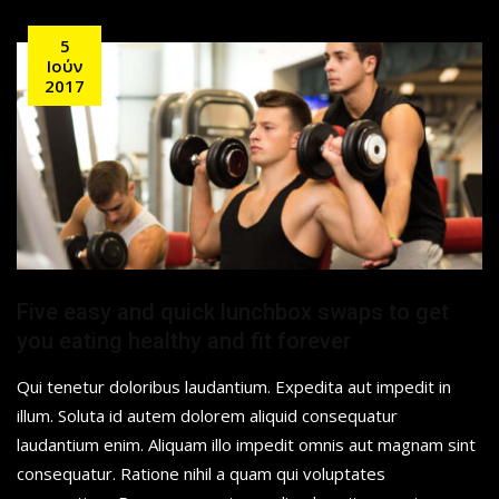
5
Ιούν
2017
Five easy and quick lunchbox swaps to get
you eating healthy and fit forever
Qui tenetur doloribus laudantium. Expedita aut impedit in
illum. Soluta id autem dolorem aliquid consequatur
laudantium enim. Aliquam illo impedit omnis aut magnam sint
consequatur. Ratione nihil a quam qui voluptates