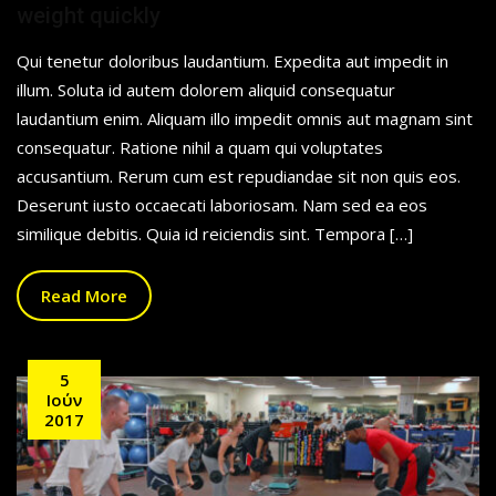
weight quickly
Qui tenetur doloribus laudantium. Expedita aut impedit in
illum. Soluta id autem dolorem aliquid consequatur
laudantium enim. Aliquam illo impedit omnis aut magnam sint
consequatur. Ratione nihil a quam qui voluptates
accusantium. Rerum cum est repudiandae sit non quis eos.
Deserunt iusto occaecati laboriosam. Nam sed ea eos
similique debitis. Quia id reiciendis sint. Tempora […]
Read More
5
Ιούν
2017