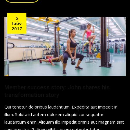
5
Ιούν
2017
Member success story: John shares his
transformation story
Qui tenetur doloribus laudantium. Expedita aut impedit in
illum. Soluta id autem dolorem aliquid consequatur
laudantium enim. Aliquam illo impedit omnis aut magnam sint
consequatur. Ratione nihil a quam qui voluptates