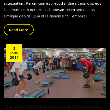
accusantium. Rerum cum est repudiandae sit non quis eos.
Deserunt iusto occaecati laboriosam. Nam sed ea eos
similique debitis. Quia id reiciendis sint. Tempora […]
Read More
5
Ιούν
2017
The most effective ways to shift the winter