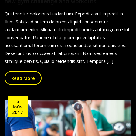
new gym challenge and workouts
Qui tenetur doloribus laudantium. Expedita aut impedit in
illum. Soluta id autem dolorem aliquid consequatur
laudantium enim. Aliquam illo impedit omnis aut magnam sint
consequatur. Ratione nihil a quam qui voluptates
accusantium. Rerum cum est repudiandae sit non quis eos.
Deserunt iusto occaecati laboriosam. Nam sed ea eos
similique debitis. Quia id reiciendis sint. Tempora […]
Read More
5
Ιούν
2017