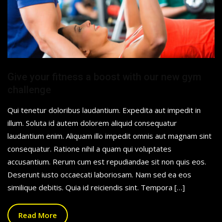
Give your fitness a boost with our new gym
challenge
Qui tenetur doloribus laudantium. Expedita aut impedit in
illum. Soluta id autem dolorem aliquid consequatur
laudantium enim. Aliquam illo impedit omnis aut magnam sint
consequatur. Ratione nihil a quam qui voluptates
accusantium. Rerum cum est repudiandae sit non quis eos.
Deserunt iusto occaecati laboriosam. Nam sed ea eos
similique debitis. Quia id reiciendis sint. Tempora […]
Read More